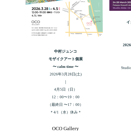
イ
20
中村ジュンコ
モザイクアート個展
〜 calm time 〜
Stud
2026年3月28日(土)
｜
4月5日（日）
12：00〜19：00
（最終日 〜17：00）
＊4/1（水）休み＊
OCO Gallery