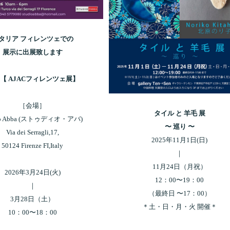
タリア フィレンツェでの
展示に出展致します
26【 AJACフィレンツェ展】
［会場］
タイル と 羊毛 展
io Abba (ストゥディオ・アバ)
〜 巡り 〜
Via dei Serragli,17,
2025年11月1日(日)
50124 Firenze FI,Italy
｜
11月24日（月祝）
2026年3月24日(火)
12：00〜19：00
｜
（最終日 〜17：00）
3月28日（土）
＊土・日・月・火 開催＊
10：00〜18：00