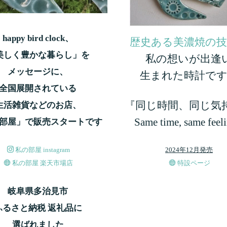
happy bird clock、
歴史ある美濃焼の技
美しく豊かな暮らし」を
私の想いが出逢
メッセージに、
生まれた時計で
全国展開されている
『同じ時間、同じ気
生活雑貨などのお店、
Same time, same feeli
部屋」で販売スタートです
2024年12月発売
私の部屋 instagram
特設ページ
私の部屋 楽天市場店
岐阜県多治見市
ふるさと納税 返礼品に
選ばれました