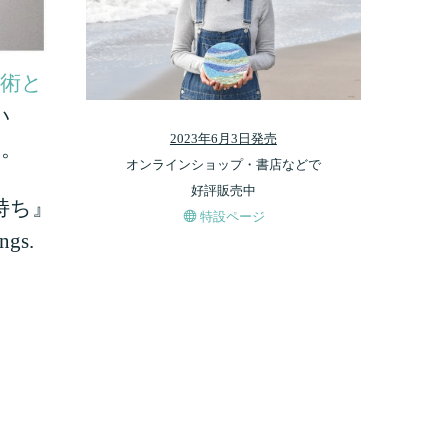
術と
い
2023年6月3日発売
す。
オンラインショップ・書店などで
好評販売中
持ち』
特設ページ
ngs.